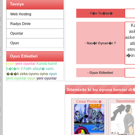
Tavsiye
-
Y�n Tu�lar�
Web Hosting
Radyo Dinle
K
as
Oyunlar
aske
Oyun
at
-
Nas�l Oynan�r ?
etm
i�in
Oyun Etiketleri
oyun
yeni oyunlar
Kareta kamil
b�l�m 3
Fatih altayl� varis
-
Oyun Etiketleri
���k zeka oyunu oyna
oyun
yeni oyunlar
oyun
yeni oyunlar
Sitemizde ki bu oyuna benzer di�
Swordsma
Cesur Postac�