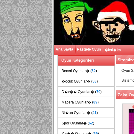
Ana Sayfa
Rasgele Oyun
�leti�im
Sitemizd
Oyun Kategorileri
Oyun 
Beceri Oyunlar� (
52
)
Sistem
�ocuk Oyunlar� (
53
)
D�v�� Oyunlar� (
70
)
Zeka O
Macera Oyunlar� (
89
)
Ni�an Oyunlar� (
41
)
Spor Oyunlar� (
62
)
Yar�� Oyunlar� (
69
)