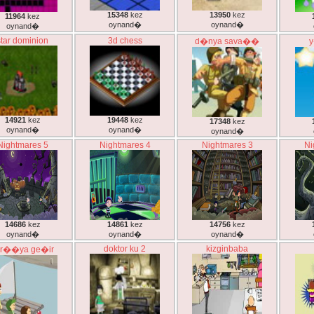
15348
kez
13950
kez
11964
kez
oynand�
oynand�
oynand�
star dominion
3d chess
d�nya sava��
y
14921
kez
19448
kez
17348
kez
oynand�
oynand�
oynand�
Nightmares 5
Nightmares 4
Nightmares 3
Ni
14686
kez
14861
kez
14756
kez
oynand�
oynand�
oynand�
doktor ku 2
kizginbaba
ar��ya ge�ir