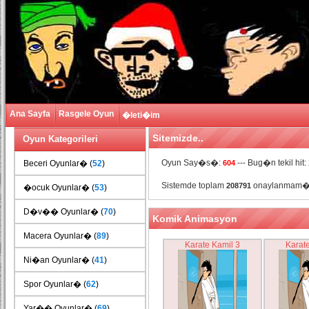
Ana Sayfa
Rasgele Oyun
�leti�im
Sitemizde..
Oyun Kategorileri
Oyun Say�s�:
--- Bug�n tekil hit:
Beceri Oyunlar� (
52
)
604
Sistemde toplam
onaylanmam
208791
�ocuk Oyunlar� (
53
)
D�v�� Oyunlar� (
70
)
Komik Animasyon
Macera Oyunlar� (
89
)
Karate Kamil 3
Karat
Ni�an Oyunlar� (
41
)
Spor Oyunlar� (
62
)
Yar�� Oyunlar� (
69
)