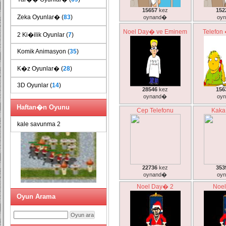
15657
kez
15
Zeka Oyunlar� (
83
)
oynand�
oy
Noel Day� ve Eminem
Telefon
2 Ki�ilik Oyunlar (
7
)
Komik Animasyon (
35
)
K�z Oyunlar� (
28
)
3D Oyunlar (
14
)
28546
kez
15
oynand�
oy
Haftan�n Oyunu
Cep Telefonu
Kaka
kale savunma 2
22736
kez
35
oynand�
oy
Noel Day� 2
Noe
Oyun Arama