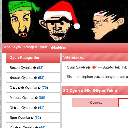
Ana Sayfa
Rasgele Oyun
�leti�im
Sitemizde..
Oyun Kategorileri
Oyun Say�s�:
--- Bug�n tekil hit:
Beceri Oyunlar� (
52
)
604
Sistemde toplam
onaylanmam
208751
�ocuk Oyunlar� (
53
)
D�v�� Oyunlar� (
70
)
3D Oyun ad�: S�per Takip
Macera Oyunlar� (
89
)
-
Oyunu..
Ni�an Oyunlar� (
41
)
Spor Oyunlar� (
62
)
Yar�� Oyunlar� (
69
)